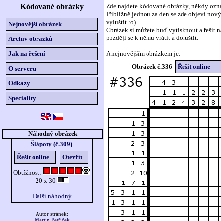
Kódované obrázky
Zde najdete
kódované
obrázky, někdy ozn
Přibližně jednou za den se zde objeví nový 
vyluštit :o)
Nejnovější obrázek
Obrázek si můžete buď
vytisknout
a řešit 
později se k němu vrátit a doluštit.
Archiv obrázků
Jak na řešení
A nejnovějším obrázkem je:
Obrázek č.336
Řešit online
O serveru
Odkazy
Speciality
Náhodný obrázek
Šlápoty (č.309)
Řešit online
Otevřít
Obtížnost:
20 x 30
Další náhodný
Autor stránek:
Martin Petříček