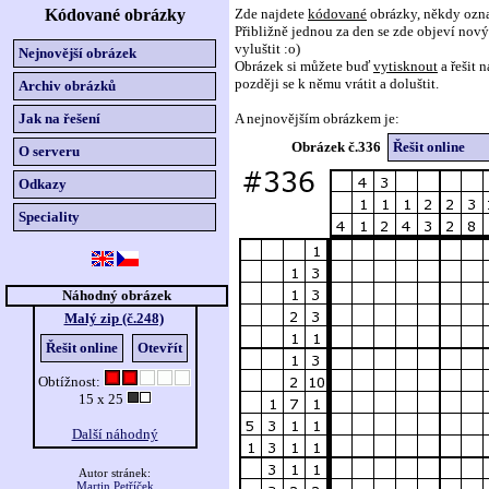
Kódované obrázky
Zde najdete
kódované
obrázky, někdy ozn
Přibližně jednou za den se zde objeví nový 
vyluštit :o)
Nejnovější obrázek
Obrázek si můžete buď
vytisknout
a řešit 
později se k němu vrátit a doluštit.
Archiv obrázků
Jak na řešení
A nejnovějším obrázkem je:
Obrázek č.336
Řešit online
O serveru
Odkazy
Speciality
Náhodný obrázek
Malý zip (č.248)
Řešit online
Otevřít
Obtížnost:
15 x 25
Další náhodný
Autor stránek:
Martin Petříček