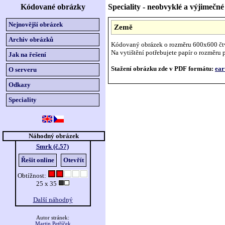
Kódované obrázky
Speciality - neobvyklé a výjimeč
Nejnovější obrázek
Země
Archiv obrázků
Kódovaný obrázek o rozměru 600x600 čt
Na vytištění potřebujete papír o rozměru p
Jak na řešení
Stažení obrázku zde v PDF formátu:
ear
O serveru
Odkazy
Speciality
Náhodný obrázek
Smrk (č.57)
Řešit online
Otevřít
Obtížnost:
25 x 35
Další náhodný
Autor stránek:
Martin Petříček