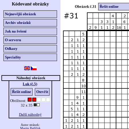
Kódované obrázky
Obrázek č.31
Řešit online
Nejnovější obrázek
Archiv obrázků
Jak na řešení
O serveru
Odkazy
Speciality
Náhodný obrázek
Luk (č.5)
Řešit online
Otevřít
Obtížnost:
32 x 35
Další náhodný
Autor stránek:
Martin Petříček