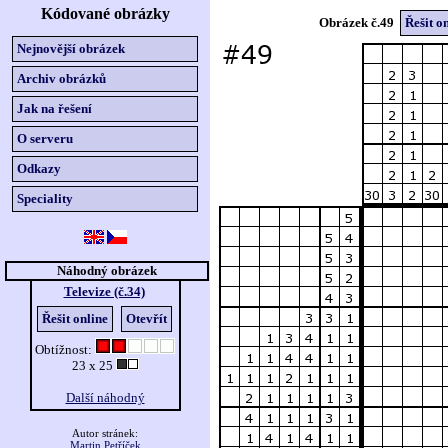
Kódované obrázky
Obrázek č.49
Řešit o
Nejnovější obrázek
Archiv obrázků
Jak na řešení
O serveru
Odkazy
Speciality
Náhodný obrázek
Televize (č.34)
Řešit online
Otevřít
Obtížnost:
23 x 25
Další náhodný
Autor stránek:
Martin Petříček