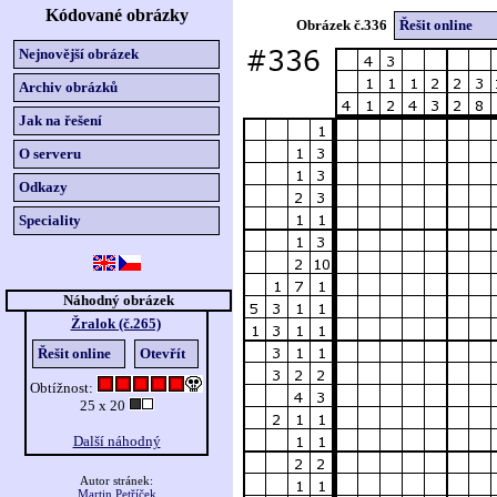
Kódované obrázky
Obrázek č.336
Řešit online
Nejnovější obrázek
Archiv obrázků
Jak na řešení
O serveru
Odkazy
Speciality
Náhodný obrázek
Žralok (č.265)
Řešit online
Otevřít
Obtížnost:
25 x 20
Další náhodný
Autor stránek:
Martin Petříček