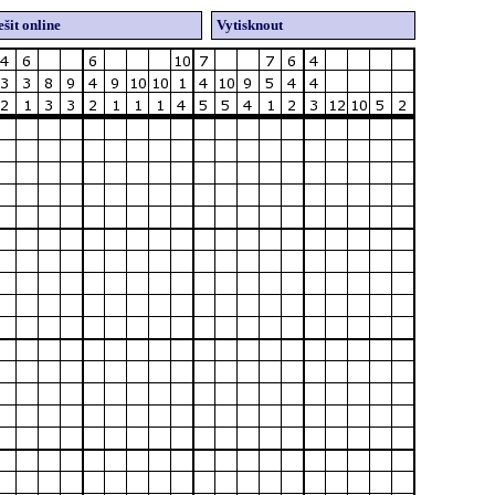
šit online
Vytisknout