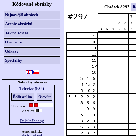
Kódované obrázky
Obrázek č.297
Ře
Nejnovější obrázek
Archiv obrázků
Jak na řešení
O serveru
Odkazy
Speciality
Náhodný obrázek
Televize (č.34)
Řešit online
Otevřít
Obtížnost:
23 x 25
Další náhodný
Autor stránek:
Martin Petříček