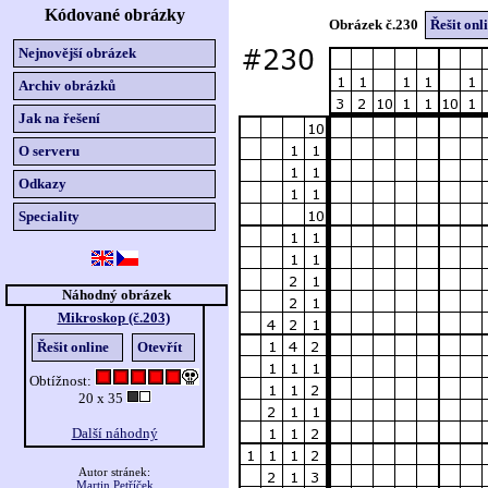
Kódované obrázky
Obrázek č.230
Řešit onl
Nejnovější obrázek
Archiv obrázků
Jak na řešení
O serveru
Odkazy
Speciality
Náhodný obrázek
Mikroskop (č.203)
Řešit online
Otevřít
Obtížnost:
20 x 35
Další náhodný
Autor stránek:
Martin Petříček