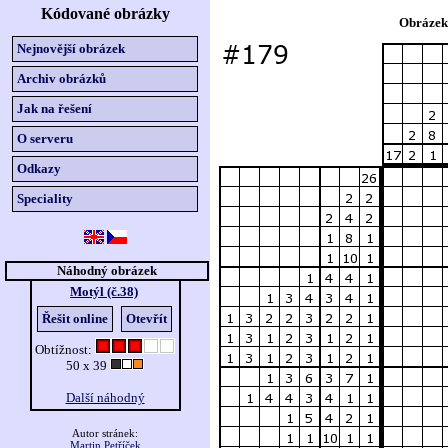
Kódované obrázky
Obrázek
Nejnovější obrázek
Archiv obrázků
Jak na řešení
O serveru
Odkazy
Speciality
Náhodný obrázek
Motýl (č.38)
Řešit online
Otevřít
Obtížnost:
50 x 39
Další náhodný
Autor stránek:
Martin Petříček