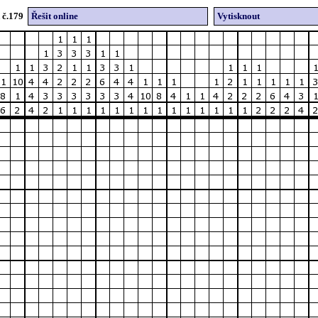
 č.179
Řešit online
Vytisknout