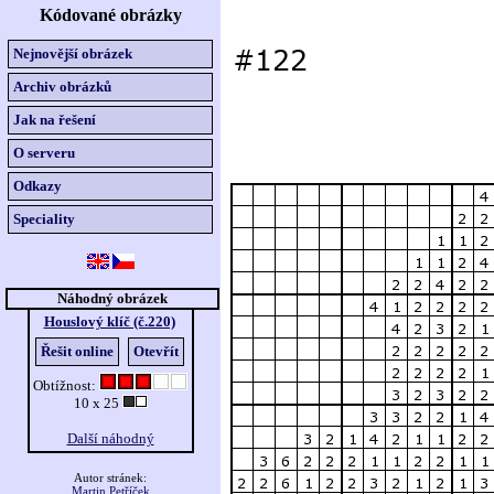
Kódované obrázky
Nejnovější obrázek
Archiv obrázků
Jak na řešení
O serveru
Odkazy
Speciality
Náhodný obrázek
Houslový klíč (č.220)
Řešit online
Otevřít
Obtížnost:
10 x 25
Další náhodný
Autor stránek:
Martin Petříček