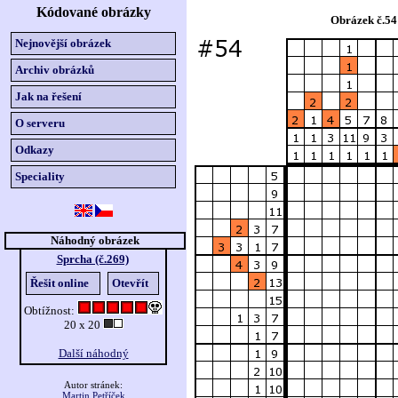
Kódované obrázky
Obrázek č.54
Nejnovější obrázek
Archiv obrázků
Jak na řešení
O serveru
Odkazy
Speciality
Náhodný obrázek
Sprcha (č.269)
Řešit online
Otevřít
Obtížnost:
20 x 20
Další náhodný
Autor stránek:
Martin Petříček