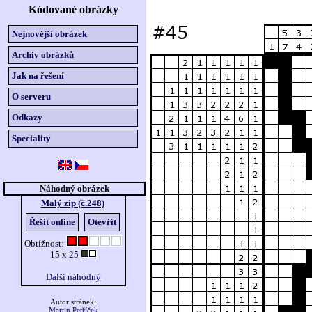
Kódované obrázky
Nejnovější obrázek
Archiv obrázků
Jak na řešení
O serveru
Odkazy
Speciality
Náhodný obrázek
Malý zip (č.248)
Řešit online
Otevřít
Obtížnost:
15 x 25
Další náhodný
Autor stránek:
Martin Petříček